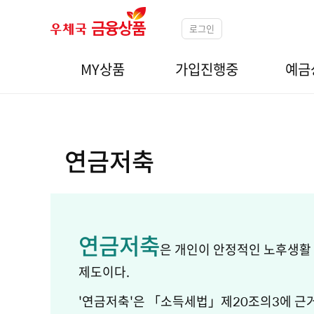
로그인
MY상품
가입진행중
예금
연금저축
연금저축
은 개인이 안정적인 노후생활
제도이다.
'연금저축'은 「소득세법」제20조의3에 근