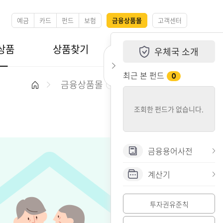
예금
카드
펀드
보험
금융상품몰
고객센터
우체국 소개
상품
상품찾기
우체국 소개
퀵메뉴 닫기
최근 본 펀드
퀵메뉴 열기
0
금융상품몰
펀드상품
Home
조회한 펀드가 없습니다.
금융용어사전
계산기
투자권유준칙