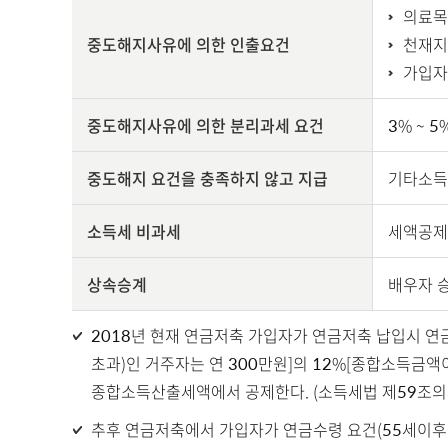
의료목
중도해지사유에 의한 인출요건
천재지
가입자
중도해지사유에 의한 분리과세 요건
3% ~ 
중도해지 요건을 충족하지 않고 지급
기타소득으
소득세 비과세
세액공제
상속승계
배우자 
2018년 현재 연금저축 가입자가 연금저축 납입시 연
초과)인 거주자는 연 300만원]의 12%[종합소득금액
종합소득산출세액에서 공제한다. (소득세법 제59조의
추후 연금저축에서 가입자가 연금수령 요건(55세이후