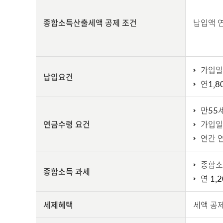
종합소득산출세액 공제 조건
납입액 연
가입일
납입요건
연1,
만55
연금수령 요건
가입일
연간 
종합소
종합소득 과세
연 1
세제혜택
세액 공제