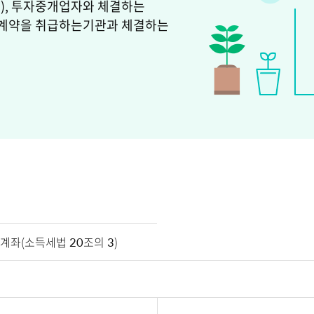
), 투자중개업자와 체결하는
험계약을 취급하는기관과 체결하는
가입안내 정보 표이며 구분, 가입대상, 종합소득산출세액 공제 조건, 납입요건, 연금수령 요건, 종합소득 과세, 세제혜택, 중도해지사유에 의한 인출요건, 중도해지 요건을 충족하지 않고 지급, 소득세 비과세, 상속승계 정보를 제공하고 있습니다.
좌(소득세법 20조의 3)