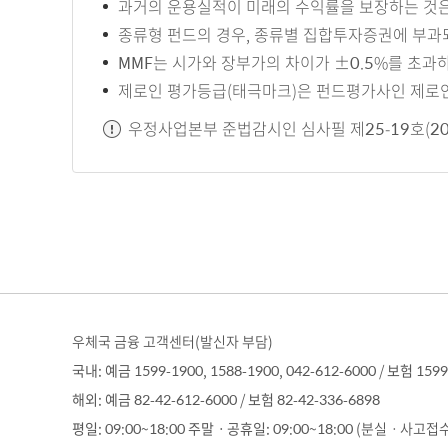
과거의 운용실적이 미래의 수익률을 보장하는 것은
종류형 펀드의 경우, 종류별 집합투자증권에 부과
MMF는 시가와 장부가의 차이가 ±0.5%를 초과
제로인 평가등급(태극마크)은 펀드평가사인 제로인
우정사업본부 준법감시인 심사필 제25-19호(2025.10
우체국 금융 고객센터(발신자 부담)
국내:
예금
1599-1900, 1588-1900, 042-612-6000 /
보험
1599
해외:
예금
82-42-612-6000 /
보험
82-42-336-6898
평일:
09:00~18:00
주말ㆍ공휴일:
09:00~18:00 (분실ㆍ사고